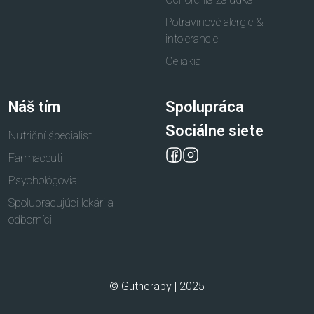
Potravinové alergie &
intolerancie
Celiakia
Náš tím
Spolupráca
Sociálne siete
Nutriční špecialisti
Farmaceuti
Psychológovia
Spolupracujúci lekári a
odborníci
© Gutherapy | 2025