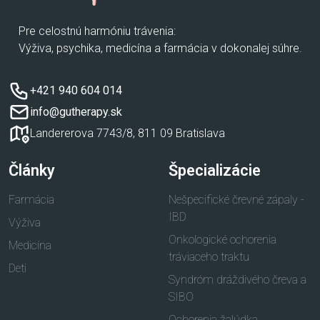
Pre celostnú harmóniu trávenia:
Výživa, psychika, medicína a farmácia v dokonalej súhre.
+421 940 604 014
info@gutherapy.sk
Landererova 7743/8, 811 09 Bratislava
Články
Špecializácie
Farmácia
Nešpecifické črevné zápaly -
IBD
Výživa
Onkologické ochorenia
Medicína
tráviaceho traktu
Deti
Syndróm dráždivého čreva a
SIBO
Ochorenia žalúdka