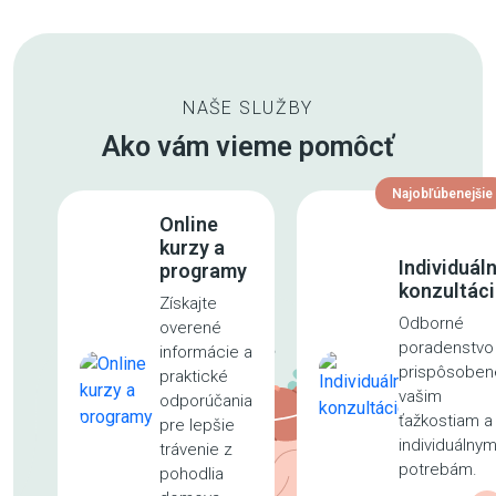
NAŠE SLUŽBY
Ako vám vieme pomôcť
Najobľúbenejšie
Online
kurzy a
Individuál
programy
konzultác
Získajte
Odborné
overené
poradenstvo
informácie a
prispôsoben
praktické
vašim
odporúčania
ťažkostiam a
pre lepšie
individuálny
trávenie z
potrebám.
pohodlia