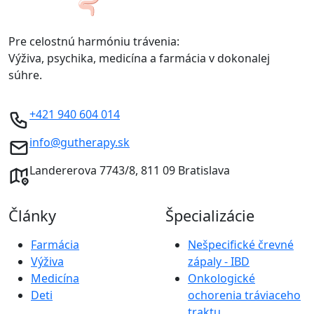
Pre celostnú harmóniu trávenia:
Výživa, psychika, medicína a farmácia v dokonalej
súhre.
+421 940 604 014
info@gutherapy.sk
Landererova 7743/8, 811 09 Bratislava
Články
Špecializácie
Farmácia
Nešpecifické črevné
Výživa
zápaly - IBD
Medicína
Onkologické
Deti
ochorenia tráviaceho
traktu