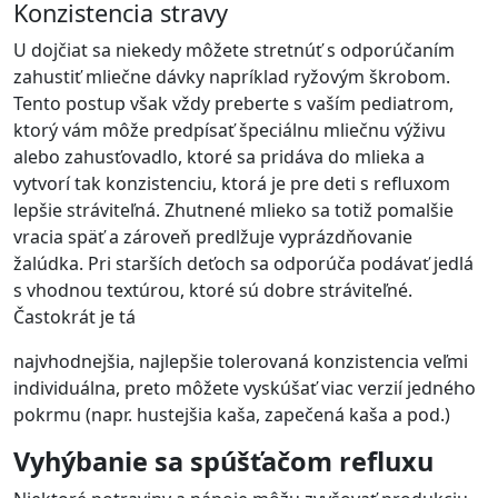
Konzistencia stravy
U dojčiat sa niekedy môžete stretnúť s odporúčaním
zahustiť mliečne dávky napríklad ryžovým škrobom.
Tento postup však vždy preberte s vaším pediatrom,
ktorý vám môže predpísať špeciálnu mliečnu výživu
alebo zahusťovadlo, ktoré sa pridáva do mlieka a
vytvorí tak konzistenciu, ktorá je pre deti s refluxom
lepšie stráviteľná. Zhutnené mlieko sa totiž pomalšie
vracia späť a zároveň predlžuje vyprázdňovanie
žalúdka. Pri starších deťoch sa odporúča podávať jedlá
s vhodnou textúrou, ktoré sú dobre stráviteľné.
Častokrát je tá
najvhodnejšia, najlepšie tolerovaná konzistencia veľmi
individuálna, preto môžete vyskúšať viac verzií jedného
pokrmu (napr. hustejšia kaša, zapečená kaša a pod.)
Vyhýbanie sa spúšťačom refluxu