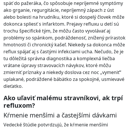
späť do pažeráka, čo spôsobuje nepríjemné symptómy
ako grganie, regurgitácie, nepríjemný zápach z úst
alebo bolesti na hrudníku, ktoré si dospelý človek môže
dokonca spliesť s infarktom. Prejavy refluxu u detí sú
trochu špecifické tým, že môžu často vyvolávať aj
problémy so spánkom, podráždenosť, znížený prírastok
hmotnosti či chronický kašeľ. Niekedy sa dokonca môže
reflux spájať aj s častými infekciami ucha. Nečudo, že je
tu dôležitá správna diagnostika a komplexná liečba
vrátane úpravy stravovacích návykov, ktoré môžu
zmierniť príznaky a niekedy doslova cez noc „vymeniť“
uplakané, podráždené bábätko za spokojné, usmievavé
dieťatko.
Ako uľaviť malému stravníkovi, ak trpí
refluxom?
Kŕmenie menšími a častejšími dávkami
Vedecké štúdie potvrdzujú, že kŕmenie menšími