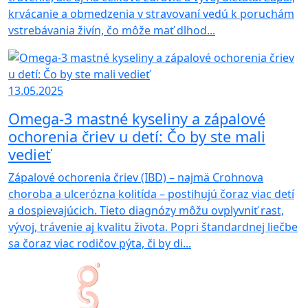
krvácanie a obmedzenia v stravovaní vedú k poruchám
vstrebávania živín, čo môže mať dlhod...
13.05.2025
Omega-3 mastné kyseliny a zápalové
ochorenia čriev u detí: Čo by ste mali
vedieť
Zápalové ochorenia čriev (IBD) – najmä Crohnova
choroba a ulcerózna kolitída – postihujú čoraz viac detí
a dospievajúcich. Tieto diagnózy môžu ovplyvniť rast,
vývoj, trávenie aj kvalitu života. Popri štandardnej liečbe
sa čoraz viac rodičov pýta, či by di...