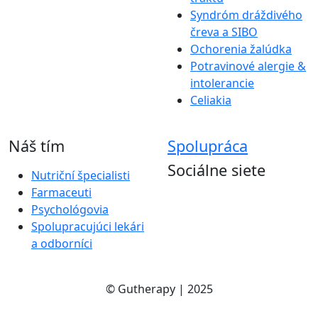
Syndróm dráždivého
čreva a SIBO
Ochorenia žalúdka
Potravinové alergie &
intolerancie
Celiakia
Náš tím
Spolupráca
Sociálne siete
Nutriční špecialisti
Farmaceuti
Psychológovia
Spolupracujúci lekári
a odborníci
© Gutherapy | 2025