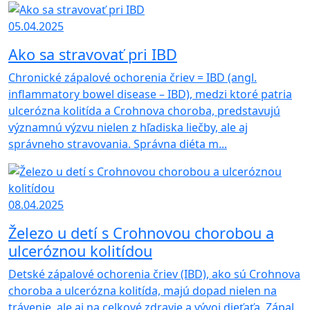
05.04.2025
Ako sa stravovať pri IBD
Chronické zápalové ochorenia čriev = IBD (angl.
inflammatory bowel disease – IBD), medzi ktoré patria
ulcerózna kolitída a Crohnova choroba, predstavujú
významnú výzvu nielen z hľadiska liečby, ale aj
správneho stravovania. Správna diéta m...
08.04.2025
Železo u detí s Crohnovou chorobou a
ulceróznou kolitídou
Detské zápalové ochorenia čriev (IBD), ako sú Crohnova
choroba a ulcerózna kolitída, majú dopad nielen na
trávenie, ale aj na celkové zdravie a vývoj dieťaťa. Zápal,