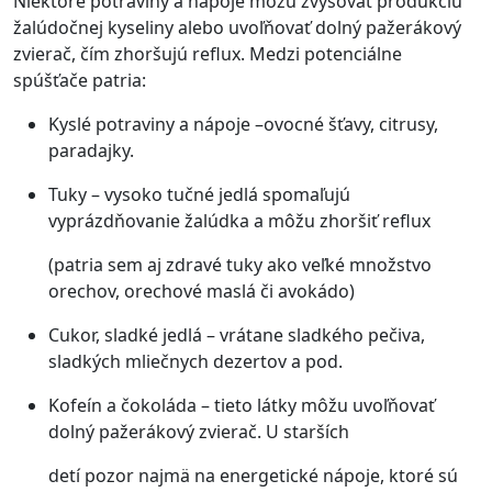
Niektoré potraviny a nápoje môžu zvyšovať produkciu
žalúdočnej kyseliny alebo uvoľňovať dolný pažerákový
zvierač, čím zhoršujú reflux. Medzi potenciálne
spúšťače patria:
Kyslé potraviny a nápoje –ovocné šťavy, citrusy,
paradajky.
Tuky – vysoko tučné jedlá spomaľujú
vyprázdňovanie žalúdka a môžu zhoršiť reflux
(patria sem aj zdravé tuky ako veľké množstvo
orechov, orechové maslá či avokádo)
Cukor, sladké jedlá – vrátane sladkého pečiva,
sladkých mliečnych dezertov a pod.
Kofeín a čokoláda – tieto látky môžu uvoľňovať
dolný pažerákový zvierač. U starších
detí pozor najmä na energetické nápoje, ktoré sú