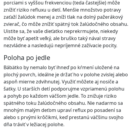
porciami s vyššou frekvenciou (teda častejšie) môže
znížiť riziko refluxu u detí. Menšie množstvo potravy
zaťaží žalúdok menej a zníži tlak na dolný pažerákový
zvierač, čo môže znížiť spätný tok žalúdočného obsahu.
Uistite sa, že vaše dieťatko neprekrmujete, niekedy
môže byť apetít veľký, ale bruško taký nával stravy
nezvládne a nasledujú nepríjemné zažívacie pocity.
Poloha po jedle
Bábätko by nemalo byť ihneď po kŕmení uložené na
plochý povrch, ideálne je držať ho v polohe zvislej alebo
aspoň mierne zdvihnutej. Využiť môžete aj nosiče a
šatky. U starších detí podporujme vzpriamenú polohu
a pohyb po každom väčšom jedle. To znižuje riziko
spätného toku žalúdočného obsahu. Nie nadarmo sa
mnohým malým deťom upraví reflux po posadení sa
alebo s prvými krôčikmi, keď prestanú väčšinu svojho
dňa tráviť v ležiacej polohe.