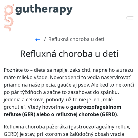
Refluxná choroba u detí
Refluxná choroba u detí
Poznáte to – dieťa sa napije, zaksichtí, napne ho a zrazu
máte mlieko všade. Novorodenci to vedia naservírovať
priamo na naše plecia, gauče aj psov. Ale keď to nekončí
po pár týždňoch a začne to zasahovať do spánku,
jedenia a celkovej pohody, už to nie je len „milé
grcnutie“. Vtedy hovoríme o
gastroezofageálnom
refluxe (GER) alebo o refluxnej chorobe (GERD)
.
Refluxná choroba pažeráka (gastroezofageálny reflux,
GERD) je stav, pri ktorom sa žalúdočný obsah vracia