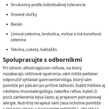
Strukoviny podľa individuálnej tolerancie
Ovsené vločky
Banán
Listová zelenina, brokolica, mrkva a iná koreňová
zelenina
Tekvica, cuketa, baklažán
Spolupracujte s odborníkmi
Pri silnom, dlhotrvajúcom refluxe, na ktorý
nezaberajú režimové opatrenia, vám môže pediater
odporučiť vyhľadať gastroenterológa, ktorý vám
pomôže pri pátraní po príčine ťažkostí. Zvážiť môžete aj
návštevu imunoalergológa, nakoľko reflux, kašeľ, či
pocit zahlienenia býva často aj prejavom potravinovej
alergie. Nutričný terapeut vám zasa ochotne pomôže
s úpravou stravy a nastavením jedálnička, aby ste sa