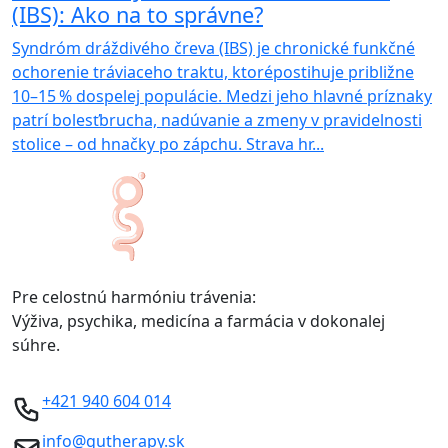
(IBS): Ako na to správne?
Syndróm dráždivého čreva (IBS) je chronické funkčné
ochorenie tráviaceho traktu, ktorépostihuje približne
10–15 % dospelej populácie. Medzi jeho hlavné príznaky
patrí bolesťbrucha, nadúvanie a zmeny v pravidelnosti
stolice – od hnačky po zápchu. Strava hr...
Pre celostnú harmóniu trávenia:
Výživa, psychika, medicína a farmácia v dokonalej
súhre.
+421 940 604 014
info@gutherapy.sk