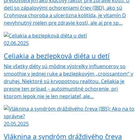
predovšetkým ako kľúčový faktor pre zdravie kostí. U
detí so zápalovými ochoreniami čriev (IBD), ako sú
Crohnova choroba a ulcerózna kolitída, je vitamín D
nevyhnutný nielen pre zdravie kostí, ale aj pre sp...
02.06.2025
Celiakia a bezlepková diéta u detí
Nie všetky diéty sú módne výstrelky influencerov so
smoothie v jednej ruke a bezlepkovým „croissantom“ v
druhej. Niektoré sú krvopotnou realitou. Celiakia je
presne ten prípad – autoimunitné ochorenie, pri
ktorom lepok nie je len nepriateľ, ale...
20.05.2025
Vláknina a syndróm dráždivého čreva