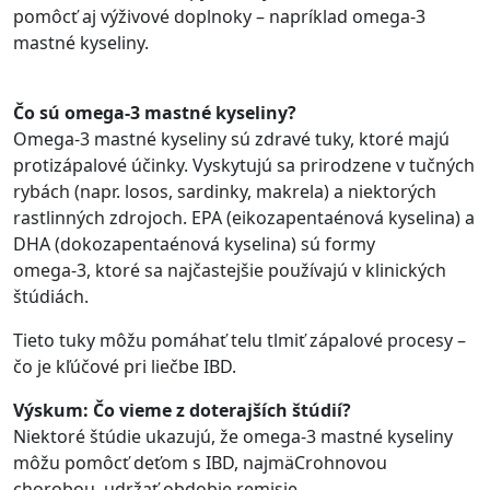
pomôcť aj výživové doplnoky – napríklad omega-3
mastné kyseliny.
Čo sú omega-3 mastné kyseliny?
Omega-3 mastné kyseliny sú zdravé tuky, ktoré majú
protizápalové účinky. Vyskytujú sa prirodzene v tučných
rybách (napr. losos, sardinky, makrela) a niektorých
rastlinných zdrojoch. EPA (eikozapentaénová kyselina) a
DHA (dokozapentaénová kyselina) sú formy
omega-3, ktoré sa najčastejšie používajú v klinických
štúdiách.
Tieto tuky môžu pomáhať telu tlmiť zápalové procesy –
čo je kľúčové pri liečbe IBD.
Výsk
um: Čo vieme z doterajších štúdií?
Niektoré štúdie ukazujú, že omega-3 mastné kyseliny
môžu pomôcť deťom s IBD, najmäCrohnovou
chorobou, udržať obdobie remisie.