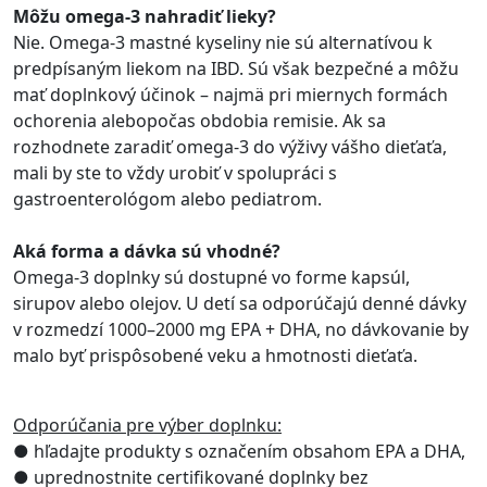
Môžu omega-3 nahradiť lieky?
Nie. Omega-3 mastné kyseliny nie sú alternatívou k
predpísaným liekom na IBD. Sú však bezpečné a môžu
mať doplnkový účinok – najmä pri miernych formách
ochorenia alebopočas obdobia remisie. Ak sa
rozhodnete zaradiť omega-3 do výživy vášho dieťaťa,
mali by ste to vždy urobiť v spolupráci s
gastroenterológom alebo pediatrom.
Aká forma a dávka sú vhodné?
Omega-3 doplnky sú dostupné vo forme kapsúl,
sirupov alebo olejov. U detí sa odporúčajú denné dávky
v rozmedzí 1000–2000 mg EPA + DHA, no dávkovanie by
malo byť prispôsobené veku a hmotnosti dieťaťa.
Odporúčania pre výber doplnku:
● hľadajte produkty s označením obsahom EPA a DHA,
● uprednostnite certifikované doplnky bez