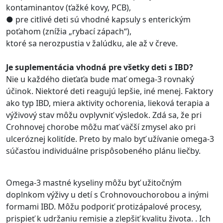
kontaminantov (ťažké kovy, PCB),
● pre citlivé deti sú vhodné kapsuly s enterickým
poťahom (znížia „rybací zápach“),
ktoré sa nerozpustia v žalúdku, ale až v čreve.
Je suplementácia vhodná pre všetky deti s IBD?
Nie u každého dieťaťa bude mať omega-3 rovnaký
účinok. Niektoré deti reagujú lepšie, iné menej. Faktory
ako typ IBD, miera aktivity ochorenia, lieková terapia a
výživový stav môžu ovplyvniť výsledok. Zdá sa, že pri
Crohnovej chorobe môžu mať väčší zmysel ako pri
ulceróznej kolitíde. Preto by malo byť užívanie omega-3
súčasťou individuálne prispôsobeného plánu liečby.
Omega-3 mastné kyseliny môžu byť užitočným
doplnkom výživy u detí s Crohnovouchorobou a inými
formami IBD. Môžu podporiť protizápalové procesy,
prispieť k udržaniu remisie a zlepšiť kvalitu života. . Ich