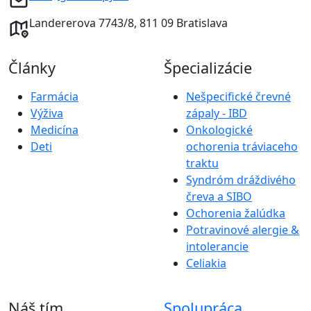
Landererova 7743/8, 811 09 Bratislava
Články
Špecializácie
Farmácia
Nešpecifické črevné
Výživa
zápaly - IBD
Medicína
Onkologické
Deti
ochorenia tráviaceho
traktu
Syndróm dráždivého
čreva a SIBO
Ochorenia žalúdka
Potravinové alergie &
intolerancie
Celiakia
Náš tím
Spolupráca