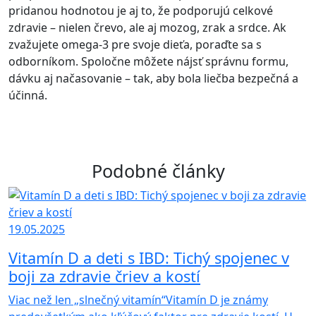
pridanou hodnotou je aj to, že podporujú celkové
zdravie – nielen črevo, ale aj mozog, zrak a srdce. Ak
zvažujete omega-3 pre svoje dieťa, poraďte sa s
odborníkom. Spoločne môžete nájsť správnu formu,
dávku aj načasovanie – tak, aby bola liečba bezpečná a
účinná.
Podobné články
19.05.2025
Vitamín D a deti s IBD: Tichý spojenec v
boji za zdravie čriev a kostí
Viac než len „slnečný vitamín“Vitamín D je známy